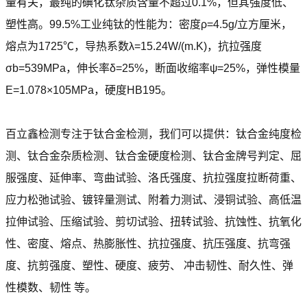
量有关，最纯的碘化钛杂质含量不超过0.1%，但其强度低、
塑性高。99.5%工业纯钛的性能为：密度ρ=4.5g/立方厘米，
熔点为1725℃，导热系数λ=15.24W/(m.K)，抗拉强度
σb=539MPa，伸长率δ=25%，断面收缩率ψ=25%，弹性模量
E=1.078×105MPa，硬度HB195。
百立鑫检测专注于钛合金检测，我们可以提供：钛合金纯度检
测、钛合金杂质检测、钛合金硬度检测、钛合金牌号判定、
屈
服强度、延伸率、弯曲试验、洛氏强度、抗拉强度拉断荷重、
应力松弛试验、镀锌量测试、附着力测试、浸铜试验、高低温
拉伸试验、压缩试验、剪切试验、扭转试验、抗蚀性、抗氧化
性、密度、熔点、热膨胀性、抗拉强度、抗压强度、抗弯强
度、抗剪强度、塑性、硬度、疲劳、 冲击韧性、耐久性、弹
性模数、韧性 等。